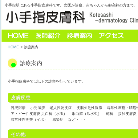
小手指駅にある小手指皮膚科です。女医が診察、赤ちゃんから御高齢の方まで、
HOME
> 診療案内
診療案内
小手指皮膚科では以下の診察を行っています。
皮膚疾患
乳児湿疹
小児湿疹
老人性乾皮症
皮脂欠乏性湿疹
尋常性座瘡・膿庖
アトピー性皮膚炎 足白癬（水虫）
爪白癬（爪水虫）
乾癬
接触皮膚炎
尋常性性疣贅（イボ）
感染症
など・・・
その他